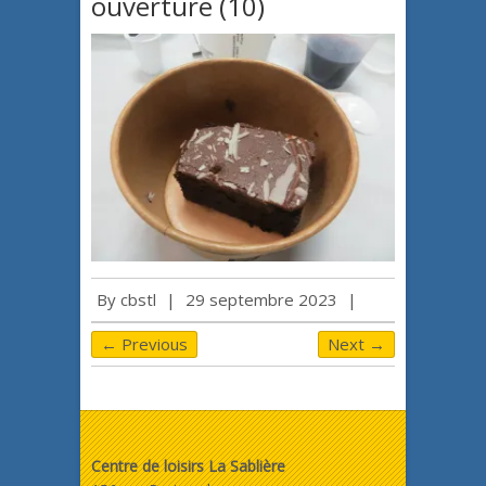
ouverture (10)
By
cbstl
|
29 septembre 2023
|
← Previous
Next →
Centre de loisirs La Sablière