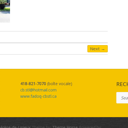
Next →
REC
418-821-7070
(boîte vocale)
cb.stl@hotmail.com
Searc
www.fadoq-cbstl.ca
érèse-de-Lisieux
Theme by:
Theme Horse
Powered by: