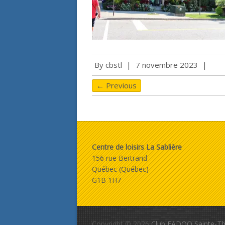
By
cbstl
|
7 novembre 2023
|
← Previous
Centre de loisirs La Sablière
156 rue Bertrand
Québec (Québec)
G1B 1H7
Copyright © 2026
Club FADOQ Sainte-Th